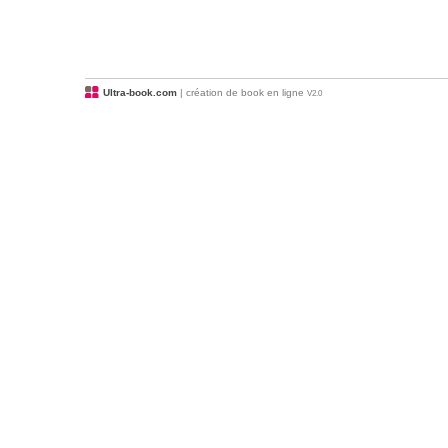
Ultra-book.com
| création de book en ligne
V2.0