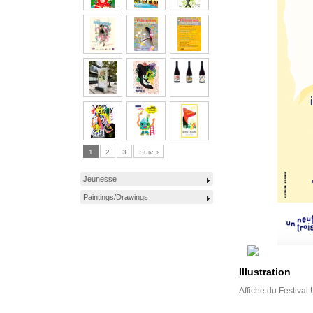
1
2
3
Suiv. ›
Jeunesse
Paintings/Drawings
Illustration
Affiche du Festival 