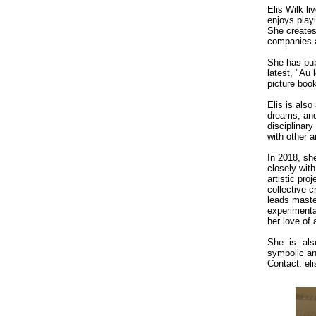
Elis Wilk li
enjoys play
She creates
companies a
She has pub
latest, "Au 
picture boo
Elis is also
dreams, and
disciplinary
with other 
In 2018, she
closely with
artistic pro
collective c
leads maste
experimental
her love of 
She is als
symbolic an
Contact: el