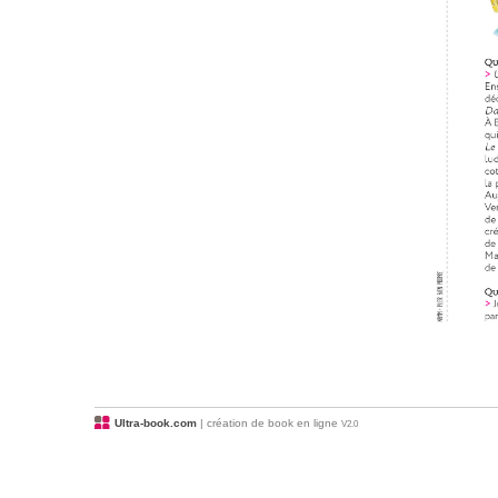
Ultra-book.com
| création de book en ligne
V2.0