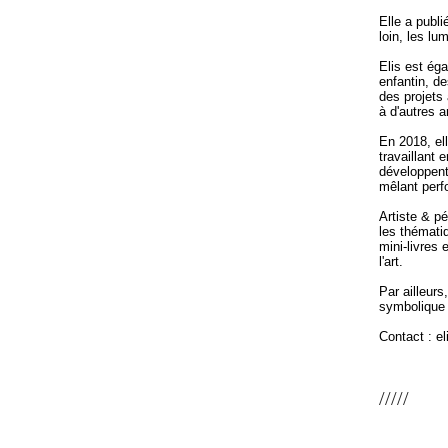
Elle a publ
loin, les l
Elis est éga
enfantin, de
des projets 
à d'autres a
En 2018, ell
travaillant 
développent 
mêlant perf
Artiste & p
les thémati
mini-livres 
l'art.
Par ailleurs
symbolique 
Contact : e
/////