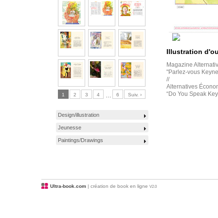
Illustration d'o
Magazine Alternati
"Parlez-vous Keyne
//
Alternatives Écon
“Do You Speak Key
1
2
3
4
…
6
Suiv. ›
Design/illustration
Jeunesse
Paintings/Drawings
Ultra-book.com
| création de book en ligne
V2.0