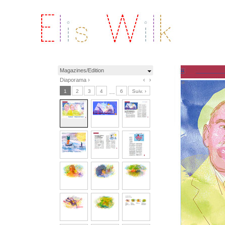
Magazines/Edition
Diaporama ›
‹
›
1
2
3
4
…
6
Suiv. ›