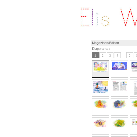
Magazines/Edition
Diaporama ›
1
2
3
4
…
6