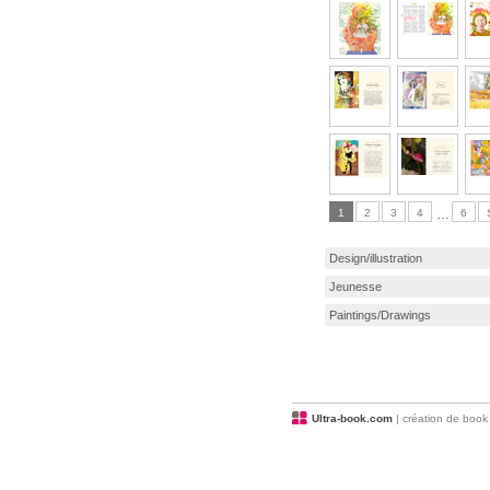
1
2
3
4
…
6
Design/illustration
Jeunesse
Paintings/Drawings
Ultra-book.com
| création de book