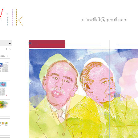
‹
›
Suiv. ›