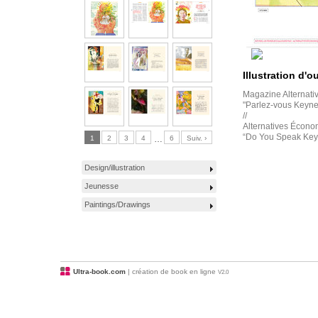
Illustration d'o
Magazine Alternati
"Parlez-vous Keyne
//
Alternatives Écon
“Do You Speak Key
1
2
3
4
…
6
Suiv. ›
Design/illustration
Jeunesse
Paintings/Drawings
Ultra-book.com
| création de book en ligne
V2.0