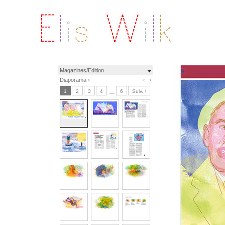
Magazines/Edition
Diaporama ›
‹
›
1
2
3
4
…
6
Suiv. ›